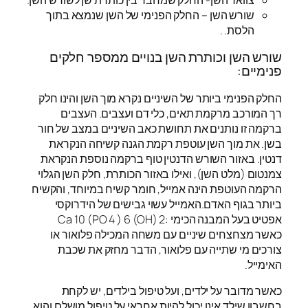
שורש השן – החלק הפנימי של השן שנמצא בתוך
הלסת. .
שורש השן וכותרת השן בנויים ממספר חלקים
פנימיים:
החלק הפנימי ביותר של השיניים נקרא מוך השן והינו חלק
רך המורכב מרקמת תאים, כלי דם ועצבים. העצבים
ברקמה זו נותנים את תחושת כאב השיניים במצב של חור
בשן. את מוך השן עוטפת רקמת הגנה קשיחה הנקראת
דנטין. באזור השורש הדנטין טוף ברקמה נוספת הנקראת
צמנטום (מלט השן), ואילו באזור הכותרת, חלק השן הגלוי
הרקמה העוטפת הינה אמייל, חומר קשיח במיוחד, והקשיח
ביותר בגוף האדם.האמייל עשוי גבישים של הידרוקסי
אפטיט בעל המבנה הכימי :Ca 10 (PO 4 ) 6 (OH) 2
כאשר מצחצחים שיניים עם משחה המכילה פלואור או
צורכים מי שתייה עם פלואור, הדבר מחזק את שכבת
האימייל.
כאשר מדובר על ילדים, ועל טיפול בילדים, יש לקחת
בחשבון שילד אינו יכול להיות אחראי על טיפול מושלם והוא